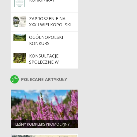
ZAPROSZENIE NA
XXXII WIELKOPOLSKI
FESTIWAL KULTURY
ŁOWIECKIEJ GORAJ-
OGÓLNOPOLSKI
ZAMEK 2026
KONKURS
FOTOGRAFICZMY
„LEŚNE SADY –
KONSULTACJE
DZIEDZICTWO,
SPOŁECZNE W
KTÓRE TRWA”
SPRAWIE
WYZNACZENIA
POLECANE ARTYKUŁY
POLECANE ARTYKUŁY
POWIERZCHNI
REFERENCYJNYCH
LEŚNY KOMPLEKS PROMOCYJNY
"PUSZCZA NOTECKA"