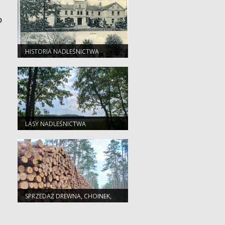
o
HISTORIA NADLEŚNICTWA
LASY NADLEŚNICTWA
POTRZEBOWICE
SPRZEDAŻ DREWNA, CHOINEK,
SADZONEK I NASION