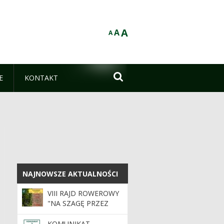
A
A
A

E
KONTAKT
NAJNOWSZE AKTUALNOŚCI
NAJNOWSZE AKTUALNOŚCI
VIII RAJD ROWEROWY
"NA SZAGĘ PRZEZ
PUSZCZĘ"
KOMUNIKAT