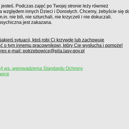
i jesteś. Podczas zajęć po Twojej stronie leży również
 względem innych Dzieci i Dorosłych. Chcemy, żebyście się d
n. nie bili, nie szturchali, nie krzyczeli i nie dokuczali.
psychiczna jest zakazana.
akiejś sytuacji, ktoś robi Ci krzywdę lub zachowuje
 o tym innemu pracownikowi, który Cię wysłucha i pomoże!
es e-mail: potrzebowice@pila.lasy.gov.pl
24 ws. wprowadzenia Standardu Ochrony
owice